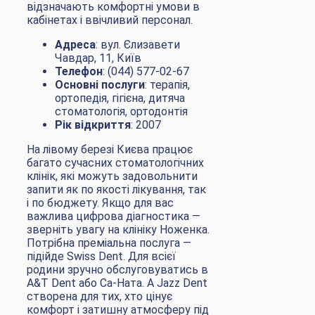
відзначають комфортні умови в
кабінетах і ввічливий персонал.
Адреса
: вул. Єлизавети
Чавдар, 11, Київ
Телефон
: (044) 577-02-67
Основні послуги
: терапія,
ортопедія, гігієна, дитяча
стоматологія, ортодонтія
Рік відкриття
: 2007
На лівому березі Києва працює
багато сучасних стоматологічних
клінік, які можуть задовольнити
запити як по якості лікування, так
і по бюджету. Якщо для вас
важлива цифрова діагностика —
зверніть увагу на клініку Ноженка.
Потрібна преміальна послуга —
підійде Swiss Dent. Для всієї
родини зручно обслуговуватись в
A&T Dent або Са-Ната. А Jazz Dent
створена для тих, хто цінує
комфорт і затишну атмосферу під