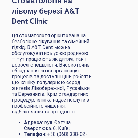
лівому березі A&T
Dent Clinic
Ця стоматологія орієнтована на
безболісне лікування та сімейний
підхід. В A&T Dent можна
обслуговуватись усією родиною
— тут працюють як дитячі, так і
дорослі спеціалісти. Високоточне
обладнання, чітка організація
процесів та доступні ціни роблять
цю клініку популярною серед
жителів Лівобережної, Русанівки
та Березняків. Крім стандартних
процедур, клініка надає послуги з
професійного чищення,
відбілювання та ортодонтії.
Адреса
: вул. Євгена
Сверстюка, 6, Київ;
Телефон
: +38 (068) 338-02-