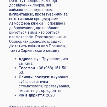
Dent. Тут працює команда
досвідчених лікарів, які
займаються лікуванням,
імплантацією, протезуванням та
естетичними процедурами.
Атмосфера клініки — спокійна і
доброзичлива, що особливо
цінується тими, хто боїться
стоматологів. Розташування на
Осокорках дозволяє швидко
дістатись клініки як з Позняків,
так і з Харківського масиву.
Адреса
: вул. Трускавецька,
2а, Київ;
Телефон
: +38 (068) 151-50-
50;
Основні послуги
: лікування
зубів, естетична
стоматологія, протезування,
імплантація, ортодонтія;
Рік відкриття
: 2020.
Стоматологія на