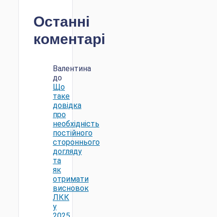
Останні
коментарі
Валентина
до
Що
таке
довідка
про
необхідність
постійного
стороннього
догляду
та
як
отримати
висновок
ЛКК
у
2025