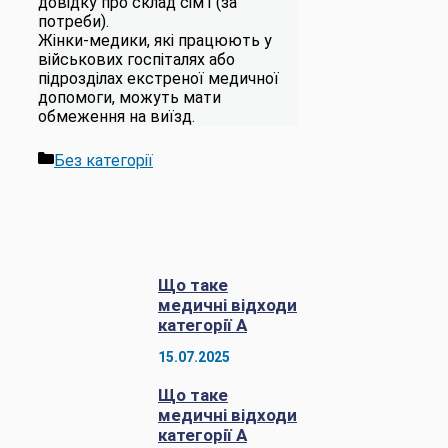
довідку про склад сім’ї (за
потреби)​.
Жінки-медики, які працюють у
військових госпіталях або
підрозділах екстреної медичної
допомоги, можуть мати
обмеження на виїзд.
Категорії
Без категорії
Що таке
медичні відходи
категорії А
15.07.2025
Що таке
медичні відходи
категорії А