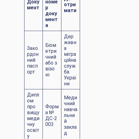
Доку
номе
отри
мент
р
мати
доку
мент
а
Дер
жавн
Біом
Зако
а
етри
рдон
мігра
чний
ний
ційна
або з
пасп
служ
візо
орт
ба
ю
Украї
ни
Дипл
Меди
ом
чний
про
Форм
навча
вищу
а №
льни
меди
ДС-2
й
чну
003
закла
освіт
д
у