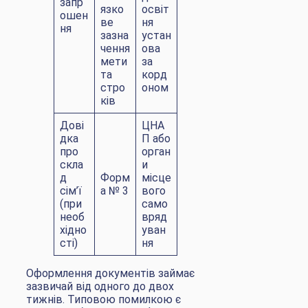
запр
язко
освіт
ошен
ве
ня
ня
зазна
устан
чення
ова
мети
за
та
корд
стро
оном
ків
Дові
ЦНА
дка
П або
про
орган
скла
и
д
Форм
місце
сім’ї
а № 3
вого
(при
само
необ
вряд
хідно
уван
сті)
ня
Оформлення документів займає
зазвичай від одного до двох
тижнів. Типовою помилкою є