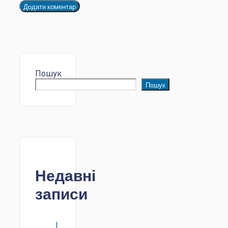
Пошук
Пошук
Недавні
записи
І