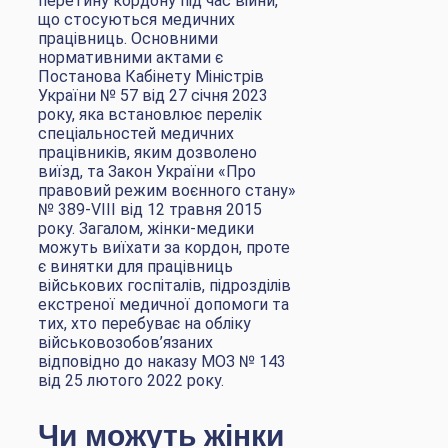
перетину кордону під час війни,
що стосуються медичних
працівниць. Основними
нормативними актами є
Постанова Кабінету Міністрів
України № 57 від 27 січня 2023
року, яка встановлює перелік
спеціальностей медичних
працівників, яким дозволено
виїзд, та Закон України «Про
правовий режим воєнного стану»
№ 389-VIII від 12 травня 2015
року. Загалом, жінки-медики
можуть виїхати за кордон, проте
є винятки для працівниць
військових госпіталів, підрозділів
екстреної медичної допомоги та
тих, хто перебуває на обліку
військовозобов’язаних
відповідно до наказу МОЗ № 143
від 25 лютого 2022 року.
Чи можуть жінки