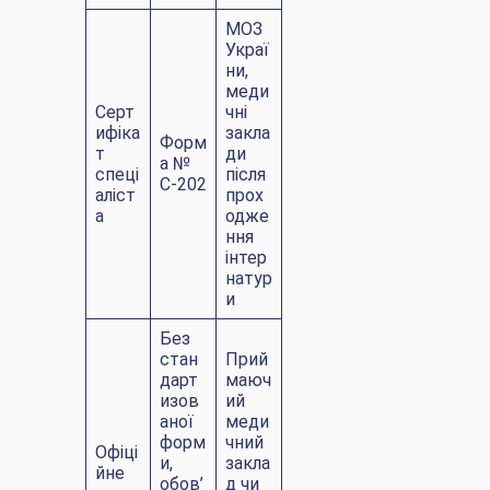
МОЗ
Украї
ни,
меди
Серт
чні
ифіка
закла
Форм
т
ди
а №
спеці
після
С-202
аліст
прох
а
одже
ння
інтер
натур
и
Без
стан
Прий
дарт
маюч
изов
ий
аної
меди
форм
чний
Офіці
и,
закла
йне
обов’
д чи