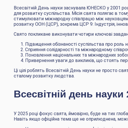
Всесвітній День науки заснувала ЮНЕСКО у 2001 році
для розвитку суспільства. Місія свята полягає в то
стимулювати міжнародну співпрацю між науковцями.
розвитку ООН (ЦСР), зокрема ЦСР 9: Індустрія, іннов
Свято покликане виконувати чотири ключові завдан
Підвищення обізнаності суспільства про роль н
Сприяння солідарності та міжнародному співро
Поновлення національних та міжнародних зобов
Привернення уваги до викликів, що стоять пер
Ці цілі роблять Всесвітній День науки не просто св
сталому розвитку людства.
Всесвітній день науки 
У 2025 році фокус свята, ймовірно, буде на тих глоб
Навіть якщо офіційна тема ще не оприлюднена, можн