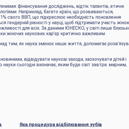
емами: фінансування досліджень, відтік талантів, етичні
ологіями. Наприклад, багато країн, що розвиваються,
1% свого ВВП, що підкреслює необхідність поновлення
ся гендерній рівності у науці, щоб підтримати участь жінок
можливості для всіх. За даними ЮНЕСКО, у світі лише близьк
мки жіночих наукових кар’єр критично важливим.
над тим, як наука змінює наше життя, допомагає розв’язу
овинами, відвідувати наукові заходи, заохочувати дітей і
 науки сьогодні визначає, яким буде світ завтра: мирним,
в
Яка процедура відбілювання зубів