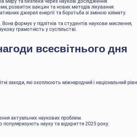
ка миру та безпеки через наукові дослідження.
ями, розвиток вакцин та нових методів лікування.
тивних джерел енергії та боротьба зі зміною клімату.
 Вона формує у підлітків та студентів наукове мислення,
укову грамотність у суспільстві.
 нагоди всесвітнього дня
тні заходи, які охоплюють міжнародний і національний рівні
ння актуальних наукових проблем.
о популяризують науку та відкриття 2025 року.