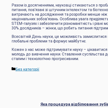
Разом із досягненнями, науковці стикаються з пробл
питання, пов’язані зі штучним інтелектом та біотехн
витрачають на дослідження та розробки менше ніж 
національних зобов’язань. Особлива увага приділяєть
STEM-галузях і забезпечити різноманітність і рівні 
30% дослідників – жінки, що робить питання підтри
Всесвітній День науки, це можливість замислитися 
глобальні проблеми та формує майбутнє.
Кожен з нас може підтримувати науку – цікавитися н
молодь до вивчення науки. Ставлення суспільства до
сталим і технологічно прогресивним.
Категорії
Без категорії
Яка процедура відбілювання зубі