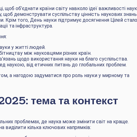
, щоб об’єднати країни світу навколо ідеї важливості нау
му, щоб демонструвати суспільству цінність наукових знань
 Крім того, День науки підтримує досягнення Цілей стал
ації та інфраструктура.
ня:
ауки у житті людей.
бітництву між науковцями різних країн.
’язань щодо використання науки на благо суспільства.
ед наукою, від етичних питань до глобальних проблем.
ятом, а нагодою задуматися про роль науки у мирному та
2025: тема та контекст
альних проблемах, де наука може змінити світ на краще.
а виділити кілька ключових напрямків: