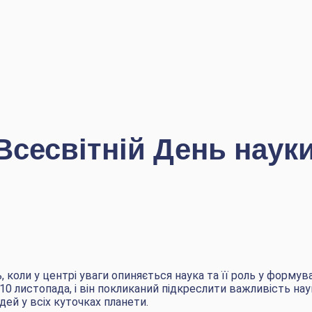
Всесвітній День наук
 коли у центрі уваги опиняється наука та її роль у формув
 10 листопада, і він покликаний підкреслити важливість на
дей у всіх куточках планети.